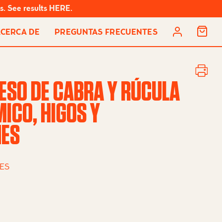
s. See results HERE.
A
ACERCA DE
PREGUNTAS FRECUENTES
C
C
O
U
N
T
UESO DE CABRA Y RÚCULA
ICO, HIGOS Y
ES
ES