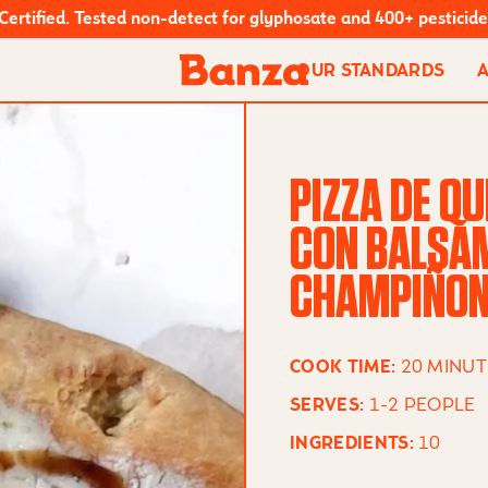
Certified. Tested non-detect for glyphosate and 400+ pesticide
OUR STANDARDS
PIZZA DE Q
CON BALSÁM
CHAMPIÑON
20 MINUT
COOK TIME:
1-2 PEOPLE
SERVES:
10
INGREDIENTS: